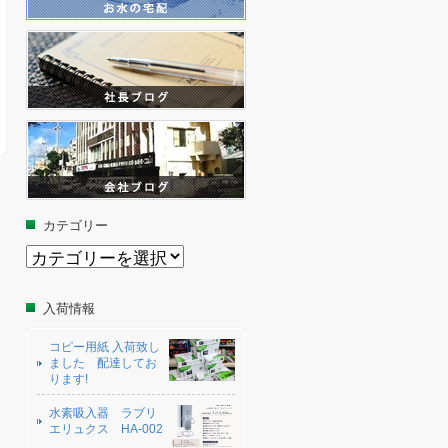
カテゴリー
カ
テ
ゴ
リ
入荷情報
ー
コピー用紙 入荷致し
ました 配達してお
ります!
水素吸入器 ラブリ
エリュクス HA-002