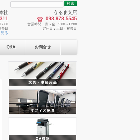
検
索:
本社
うるま支店
5311
098-978-5545
7:00
営業時間：月～金 9:00～17:00
祝祭日
定休日：土日・祝祭日
を見る
Q&A
お問合せ