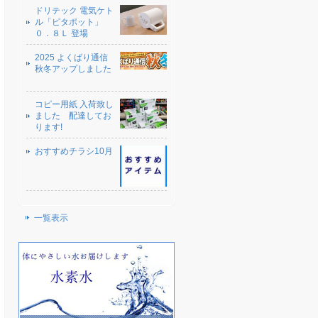
ドリテック 電気ケト
ル「ピタポット」
０．８Ｌ 登場
2025 よくばり通信
秋冬アップしました
コピー用紙 入荷致し
ました 配達してお
ります!
おすすめチラシ10月
一覧表示