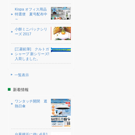
Kispa オフィス用品
特選便 夏号配布中
～
小餅ミニパックシリ
ーズ 2017
[三菱鉛筆] クルトガ
シャープ 新シリーズ!
入荷しました。
一覧表示
新着情報
ワンタッチ開閉 遮
熱日傘
台風接近に伴い6月1