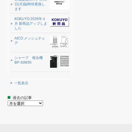
日(月)臨時休業致し
ます
KOKUYO 2026年４
月 新商品アップしま
した
AICO メッシュチェ
ア
シャープ 複合機
BP-30M35
一覧表示
過去の記事
過
去
の
記
事