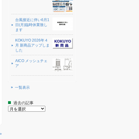
台風接近に伴い6月1
日(月)臨時休業致し
ます
KOKUYO 2026年４
月 新商品アップしま
した
AICO メッシュチェ
ア
一覧表示
過去の記事
過
去
の
記
事
»