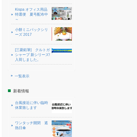
Kispa オフィス用品
特選便 夏号配布中
～
小餅ミニパックシリ
ーズ 2017
[三菱鉛筆] クルトガ
シャープ 新シリーズ!
入荷しました。
一覧表示
新着情報
台風接近に伴い臨時
休業致します
ワンタッチ開閉 遮
熱日傘