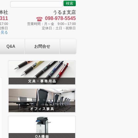
検
索:
本社
うるま支店
5311
098-978-5545
7:00
営業時間：月～金 9:00～17:00
祝祭日
定休日：土日・祝祭日
を見る
Q&A
お問合せ