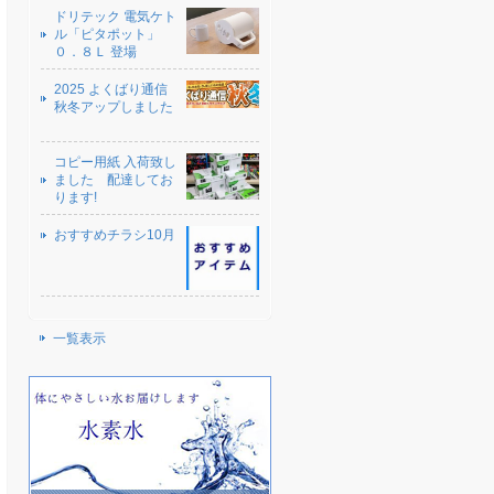
ドリテック 電気ケト
ル「ピタポット」
０．８Ｌ 登場
2025 よくばり通信
秋冬アップしました
コピー用紙 入荷致し
ました 配達してお
ります!
おすすめチラシ10月
一覧表示