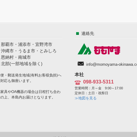
連絡先
・那覇市・浦添市・宜野湾市
・沖縄市・うるま市・とみしろ
・恩納村・南城市
・北部(一部地域を除く)
info@momoyama-okinawa.co
本社
船便・郵送発生地域(有料お客様負担)へ
の対応も御座います。
098-933-5311
営業時間：月～金 9:00～17:00
※家具やOA機器の場合は日程打ち合わ
定休日：土日・祝祭日
せの上、本島内お届けとなります。
≫地図を見る