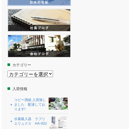
カテゴリー
カ
テ
ゴ
リ
入荷情報
ー
コピー用紙 入荷致し
ました 配達してお
ります!
水素吸入器 ラブリ
エリュクス HA-002