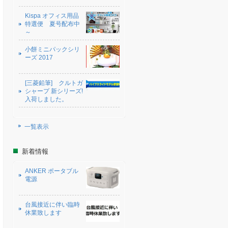
Kispa オフィス用品
特選便 夏号配布中
～
小餅ミニパックシリ
ーズ 2017
[三菱鉛筆] クルトガ
シャープ 新シリーズ!
入荷しました。
一覧表示
新着情報
ANKER ポータブル
電源
台風接近に伴い臨時
休業致します