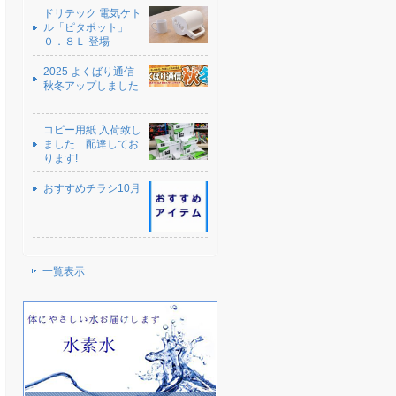
ドリテック 電気ケト
ル「ピタポット」
０．８Ｌ 登場
2025 よくばり通信
秋冬アップしました
コピー用紙 入荷致し
ました 配達してお
ります!
おすすめチラシ10月
一覧表示