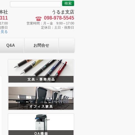
検
索:
本社
うるま支店
5311
098-978-5545
7:00
営業時間：月～金 9:00～17:00
祝祭日
定休日：土日・祝祭日
を見る
Q&A
お問合せ