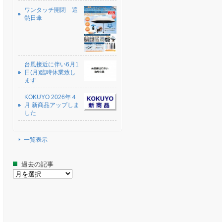
ワンタッチ開閉 遮
熱日傘
台風接近に伴い6月1
日(月)臨時休業致し
ます
KOKUYO 2026年４
月 新商品アップしま
した
一覧表示
過去の記事
過
去
の
記
事