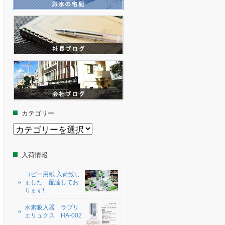
カテゴリー
カ
テ
ゴ
リ
入荷情報
ー
コピー用紙 入荷致し
ました 配達してお
ります!
水素吸入器 ラブリ
エリュクス HA-002