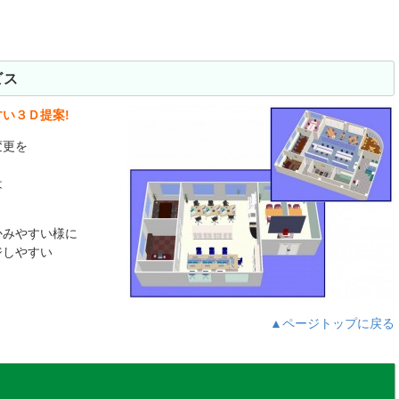
ビス
い３Ｄ提案!
変更を
は
かみやすい様に
ジしやすい
▲ページトップに戻る