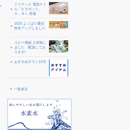
ドリテック 電気ケト
»
ル「ピタポット」
０．８Ｌ 登場
2025 よくばり通信
秋冬アップしました
コピー用紙 入荷致し
ました 配達してお
ります!
おすすめチラシ10月
一覧表示