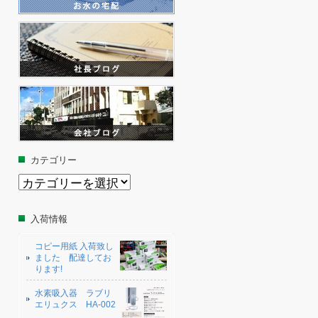
カテゴリー
カ
テ
ゴ
リ
入荷情報
ー
コピー用紙 入荷致し
ました 配達してお
ります!
水素吸入器 ラブリ
エリュクス HA-002