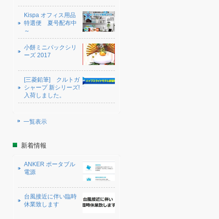
Kispa オフィス用品
特選便 夏号配布中
～
小餅ミニパックシリ
ーズ 2017
[三菱鉛筆] クルトガ
シャープ 新シリーズ!
入荷しました。
一覧表示
新着情報
ANKER ポータブル
電源
台風接近に伴い臨時
休業致します