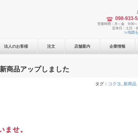
098-933-
営業時間：月～金 9:00～1
定休日：土日・
≫地図
法人のお客様
注文
店舗案内
企業情報
４月 新商品アップしました
タグ：
コクヨ
,
新商品
いませ。