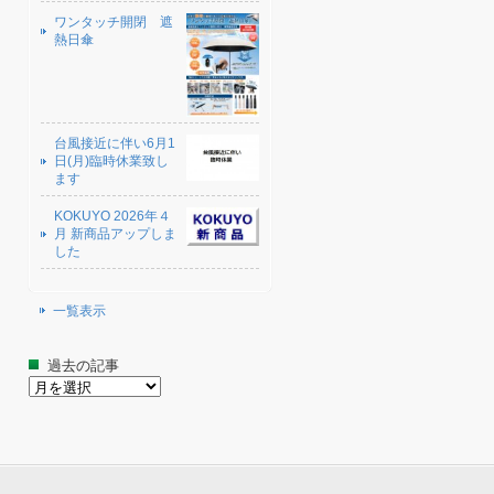
ワンタッチ開閉 遮
熱日傘
台風接近に伴い6月1
日(月)臨時休業致し
ます
KOKUYO 2026年４
月 新商品アップしま
した
一覧表示
過去の記事
過
去
の
記
事