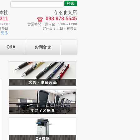
検
索:
本社
うるま支店
5311
098-978-5545
7:00
営業時間：月～金 9:00～17:00
祝祭日
定休日：土日・祝祭日
を見る
Q&A
お問合せ