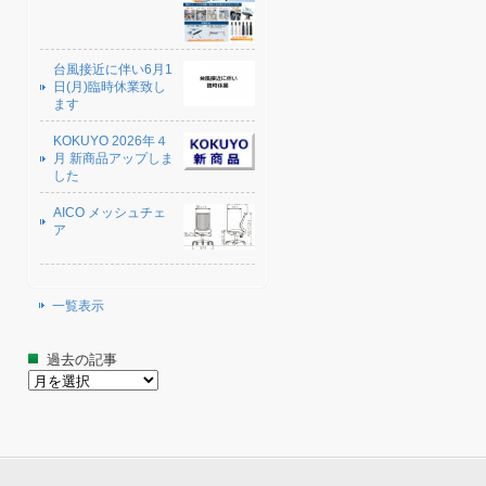
台風接近に伴い6月1
日(月)臨時休業致し
ます
KOKUYO 2026年４
月 新商品アップしま
した
AICO メッシュチェ
ア
一覧表示
過去の記事
過
去
の
記
事