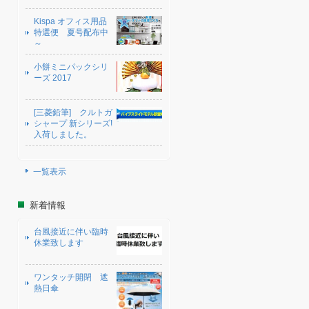
Kispa オフィス用品
特選便 夏号配布中
～
小餅ミニパックシリ
ーズ 2017
[三菱鉛筆] クルトガ
シャープ 新シリーズ!
入荷しました。
一覧表示
新着情報
台風接近に伴い臨時
休業致します
ワンタッチ開閉 遮
熱日傘