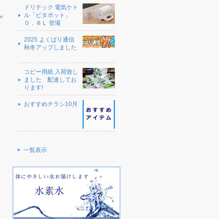
ドリテック 電気ケト
ル「ピタポット」
»
０．８Ｌ 登場
2025 よくばり通信
秋冬アップしました
コピー用紙 入荷致し
ました 配達してお
ります!
おすすめチラシ10月
一覧表示