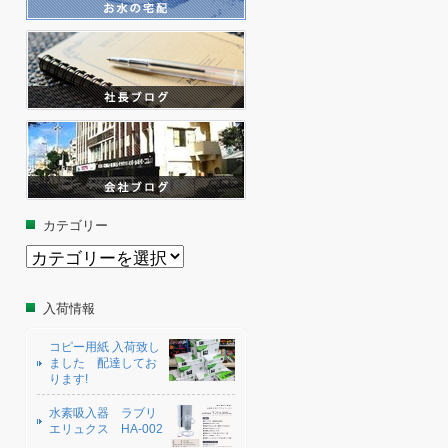
カテゴリー
カ
テ
ゴ
リ
入荷情報
ー
コピー用紙 入荷致し
ました 配達してお
ります!
水素吸入器 ラブリ
エリュクス HA-002