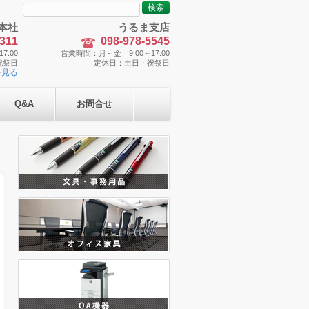
検
索:
本社
うるま支店
5311
098-978-5545
7:00
営業時間：月～金 9:00～17:00
祝祭日
定休日：土日・祝祭日
を見る
Q&A
お問合せ