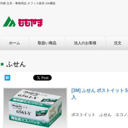
沖縄 文具・事務用品 オフィス家具 OA機器
ホーム
取扱い商品
法人のお客様
注文
ふせん
[3M] ふせん ポストイット 
入
ポストイット ふせん エコノ