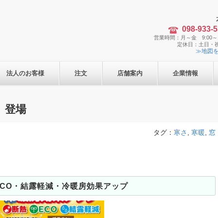
098-933-
営業時間：月～金 9:00～1
定休日：土日・
≫地図
法人のお客様
注文
店舗案内
企業情報
 登場
タグ：
寒さ
,
寒暖
,
窓
。
CO・結露軽減・冷暖房効果アップ