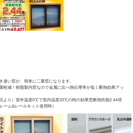
引き違い窓が、簡単に二重窓になります。
結露軽減！樹脂製内窓なので金属に比べ熱伝導率が低く断熱効果アッ
抵抗より）室外温度0℃で室内温度20℃の時の効果窓断熱性能2.44倍
窓フレーム&レールキット使用時）