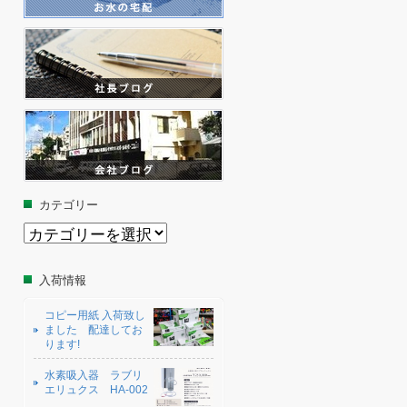
カテゴリー
カ
テ
ゴ
リ
入荷情報
ー
コピー用紙 入荷致し
ました 配達してお
ります!
水素吸入器 ラブリ
エリュクス HA-002