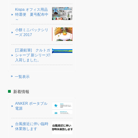
Kispa オフィス用品
特選便 夏号配布中
～
小餅ミニパックシリ
ーズ 2017
[三菱鉛筆] クルトガ
シャープ 新シリーズ!
入荷しました。
一覧表示
新着情報
ANKER ポータブル
電源
台風接近に伴い臨時
休業致します