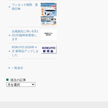
ワンタッチ開閉 遮
熱日傘
台風接近に伴い6月1
日(月)臨時休業致し
ます
KOKUYO 2026年４
月 新商品アップしま
した
一覧表示
過去の記事
過
去
の
記
事