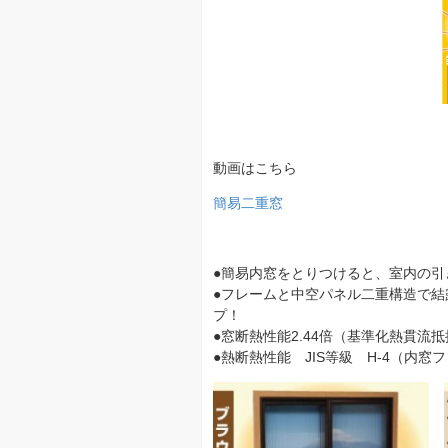
動画はこちら
簡易二重窓
●簡易内窓をとりつけると、室内の
●フレームと中空パネル二重構造で
プ！
●窓断熱性能2.44倍（基準化熱貫流
●熱断熱性能 JIS等級 H-4（内