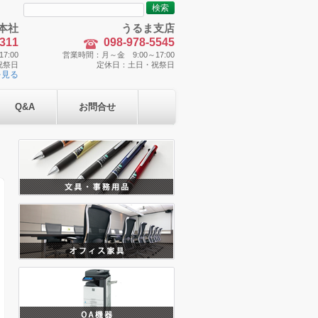
検
索:
本社
うるま支店
5311
098-978-5545
7:00
営業時間：月～金 9:00～17:00
祝祭日
定休日：土日・祝祭日
を見る
Q&A
お問合せ