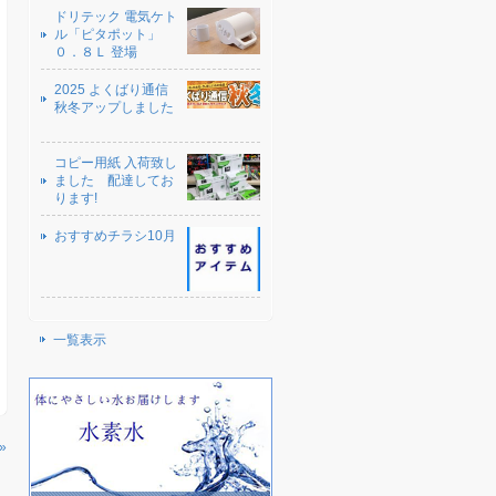
ドリテック 電気ケト
ル「ピタポット」
０．８Ｌ 登場
2025 よくばり通信
秋冬アップしました
コピー用紙 入荷致し
ました 配達してお
ります!
おすすめチラシ10月
一覧表示
»