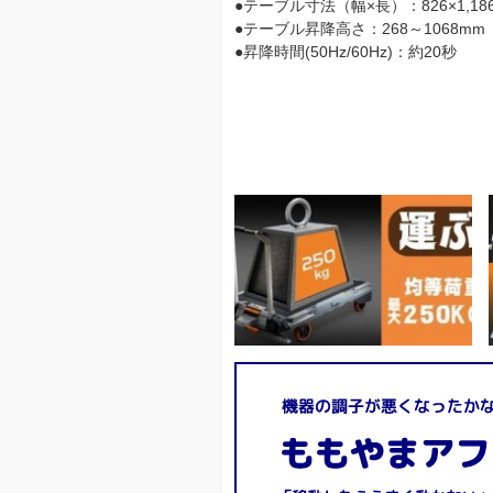
●テーブル寸法（幅×長）：826×1,18
●テーブル昇降高さ：268～1068mm
●昇降時間(50Hz/60Hz)：約20秒