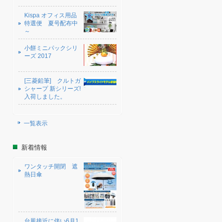
Kispa オフィス用品
特選便 夏号配布中
～
小餅ミニパックシリ
ーズ 2017
[三菱鉛筆] クルトガ
シャープ 新シリーズ!
入荷しました。
一覧表示
新着情報
ワンタッチ開閉 遮
熱日傘
台風接近に伴い6月1