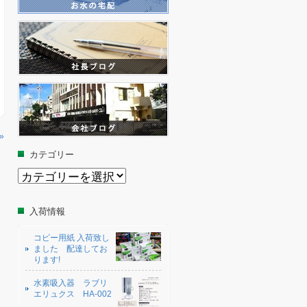
»
カテゴリー
カ
テ
ゴ
リ
入荷情報
ー
コピー用紙 入荷致し
ました 配達してお
ります!
水素吸入器 ラブリ
エリュクス HA-002