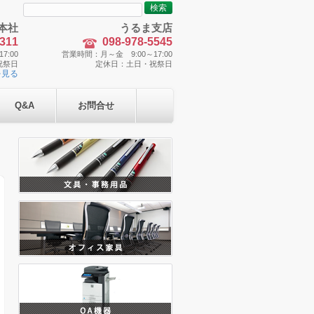
検
索:
本社
うるま支店
5311
098-978-5545
7:00
営業時間：月～金 9:00～17:00
祝祭日
定休日：土日・祝祭日
を見る
Q&A
お問合せ