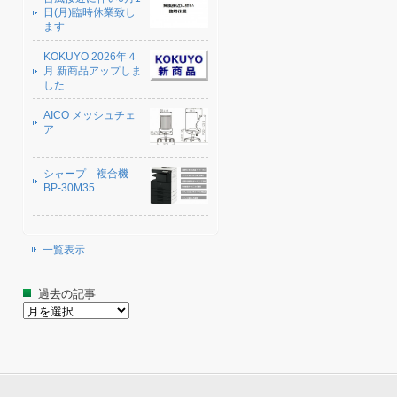
日(月)臨時休業致し
ます
KOKUYO 2026年４
月 新商品アップしま
した
AICO メッシュチェ
ア
シャープ 複合機
BP-30M35
一覧表示
過去の記事
過
去
の
記
事