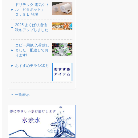
ドリテック 電気ケト
ル「ピタポット」
０．８Ｌ 登場
2025 よくばり通信
秋冬アップしました
コピー用紙 入荷致し
ました 配達してお
ります!
おすすめチラシ10月
一覧表示