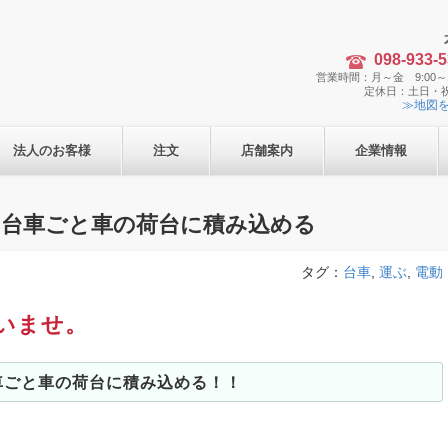
098-933-
営業時間：月～金 9:00～1
定休日：土日・
≫地図
法人のお客様
注文
店舗案内
企業情報
、台車ごと車の荷台に積み込める
タグ：
台車
,
運ぶ
,
電動
いませ。
車ごと車の荷台に積み込める！！