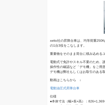
xetto社の昇降台車は、均等荷重2
の1台3役をこなします。
重量物をそのまま荷台に積み込める
電動式で免許やスキル不要のため、
操作性の確認など「デモ機」をご用
デモ機は弊社もしくはお取引のある
動画はこちらから ↓
電動油圧式昇降台車
仕様
●本体寸法（幅×長×高）：826×1,369