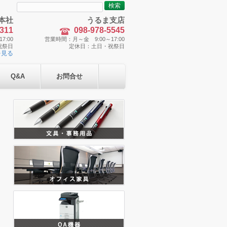
検
索:
本社
うるま支店
5311
098-978-5545
7:00
営業時間：月～金 9:00～17:00
祝祭日
定休日：土日・祝祭日
を見る
Q&A
お問合せ