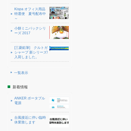
Kispa オフィス用品
特選便 夏号配布中
～
小餅ミニパックシリ
ーズ 2017
[三菱鉛筆] クルトガ
シャープ 新シリーズ!
入荷しました。
一覧表示
新着情報
ANKER ポータブル
電源
台風接近に伴い臨時
休業致します