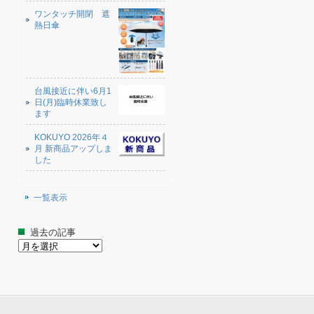
ワンタッチ開閉 遮
熱日傘
台風接近に伴い6月1
日(月)臨時休業致し
ます
KOKUYO 2026年４
月 新商品アップしま
した
一覧表示
過去の記事
過
去
の
記
事