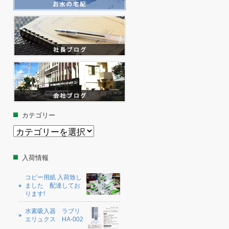
カテゴリー
カ
テ
ゴ
リ
入荷情報
ー
コピー用紙 入荷致し
ました 配達してお
ります!
水素吸入器 ラブリ
エリュクス HA-002