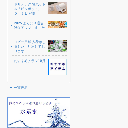
ドリテック 電気ケト
ル「ピタポット」
０．８Ｌ 登場
2025 よくばり通信
秋冬アップしました
コピー用紙 入荷致し
ました 配達してお
ります!
おすすめチラシ10月
一覧表示