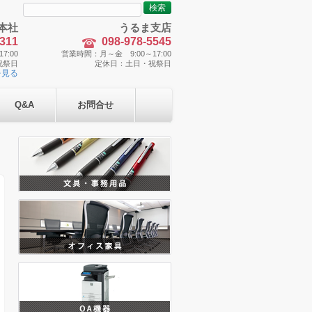
検
索:
本社
うるま支店
5311
098-978-5545
7:00
営業時間：月～金 9:00～17:00
祝祭日
定休日：土日・祝祭日
を見る
Q&A
お問合せ