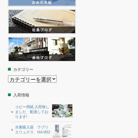
カテゴリー
カ
テ
ゴ
リ
入荷情報
ー
コピー用紙 入荷致し
ました 配達してお
ります!
水素吸入器 ラブリ
エリュクス HA-002