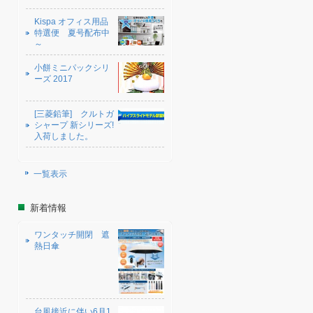
Kispa オフィス用品
特選便 夏号配布中
～
小餅ミニパックシリ
ーズ 2017
[三菱鉛筆] クルトガ
シャープ 新シリーズ!
入荷しました。
一覧表示
新着情報
ワンタッチ開閉 遮
熱日傘
台風接近に伴い6月1