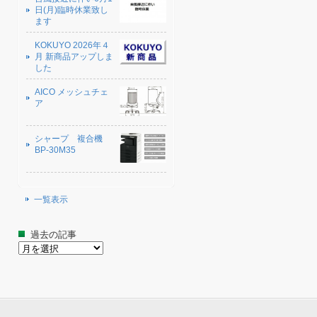
日(月)臨時休業致し
ます
KOKUYO 2026年４
月 新商品アップしま
した
AICO メッシュチェ
ア
シャープ 複合機
BP-30M35
一覧表示
過去の記事
過
去
の
記
事