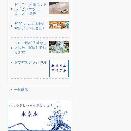
ドリテック 電気ケト
ル「ピタポット」
０．８Ｌ 登場
2025 よくばり通信
秋冬アップしました
コピー用紙 入荷致し
ました 配達してお
ります!
おすすめチラシ10月
一覧表示