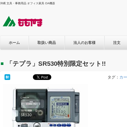
沖縄 文具・事務用品 オフィス家具 OA機器
ホーム
取扱い商品
法人のお客様
注文
「テプラ」SR530特別限定セット!!
タグ：
カ