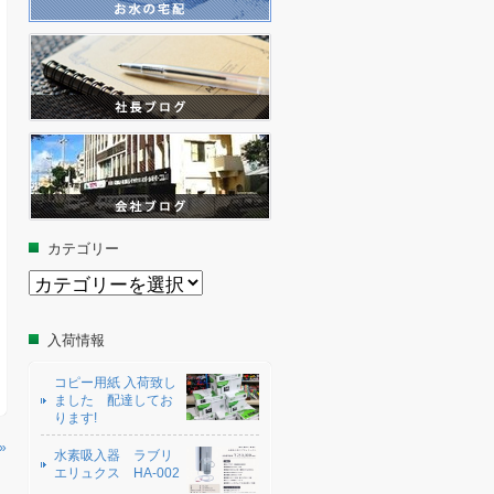
カテゴリー
カ
テ
ゴ
リ
入荷情報
ー
コピー用紙 入荷致し
ました 配達してお
ります!
»
水素吸入器 ラブリ
エリュクス HA-002