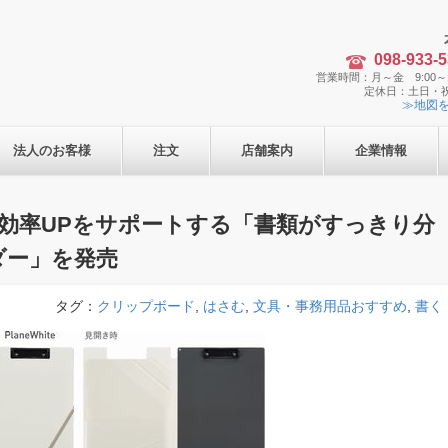
098-933-
営業時間：月～金 9:00～1
定休日：土日・
≫地図
法人のお客様
注文
店舗案内
企業情報
効率UPをサポートする「書類がすっきり分
ダー」を発売
タグ：
クリップボード
,
はさむ
,
文具・事務用品おすすめ
,
書く