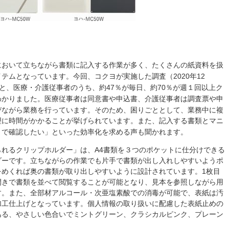
において立ちながら書類に記入する作業が多く、たくさんの紙資料を扱
テムとなっています。今回、コクヨが実施した調査（2020年12
によると、医療・介護従事者のうち、約47％が毎日、約70％が週１回以上ク
わかりました。医療従事者は同意書や申込書、介護従事者は調査票や申
びながら業務を行っています。そのため、困りごととして、業務中に複
理に時間がかかることが挙げられています。また、記入する書類とマニ
きで確認したい」といった効率化を求める声も聞かれます。
れるクリップホルダー」は、A4書類を３つのポケットに仕分けできる
ダーです。立ちながらの作業でも片手で書類が出し入れしやすいようポ
をめくれば奥の書類が取り出しやすいように設計されています。1枚目
開きで書類を並べて閲覧することが可能となり、見本を参照しながら用
す。また、全部材アルコール・次亜塩素酸での消毒が可能で、表紙は汚
加工仕上げとなっています。個人情報の取り扱いに配慮した表紙止めの
ある、やさしい色合いでミントグリーン、クラシカルピンク、プレーン