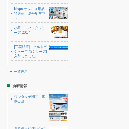
Kispa オフィス用品
特選便 夏号配布中
～
小餅ミニパックシリ
ーズ 2017
[三菱鉛筆] クルトガ
シャープ 新シリーズ!
入荷しました。
一覧表示
新着情報
ワンタッチ開閉 遮
熱日傘
台風接近に伴い6月1