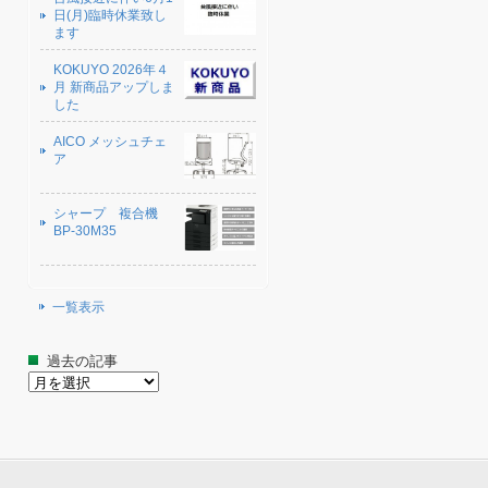
日(月)臨時休業致し
ます
KOKUYO 2026年４
月 新商品アップしま
した
AICO メッシュチェ
ア
シャープ 複合機
BP-30M35
一覧表示
過去の記事
過
去
の
記
事