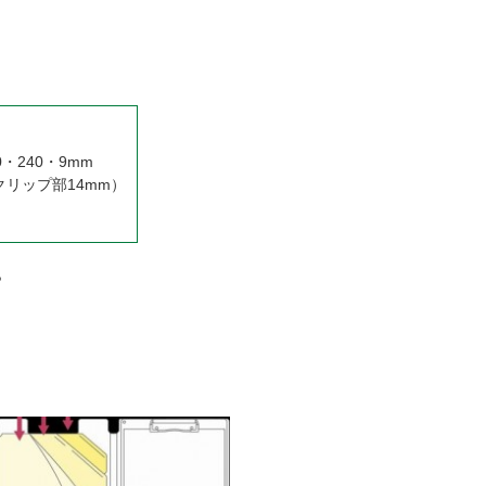
0・240・9mm
クリップ部14mm）
ら