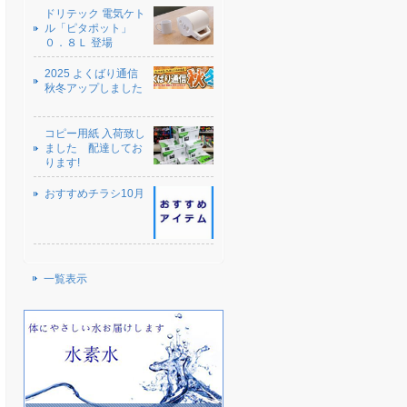
ドリテック 電気ケト
ル「ピタポット」
０．８Ｌ 登場
2025 よくばり通信
秋冬アップしました
コピー用紙 入荷致し
ました 配達してお
ります!
おすすめチラシ10月
一覧表示