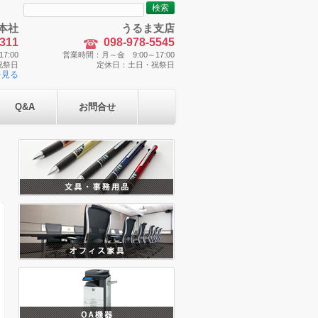
検
索:
本社
うるま支店
5311
098-978-5545
7:00
営業時間：月～金 9:00～17:00
祝祭日
定休日：土日・祝祭日
を見る
Q&A
お問合せ