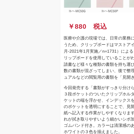
￥880 税込
医療や介護の現場では、日常の業務
うため、クリップボードはマストアイ
月-2021年1月実施／n=1731）
リップボードを使用していることが
請書など様々な種類の書類を持ち運
数の書類が混ざってしまい、後で整
ュアルなどの閲覧用の書類を「見開
今回発売する「書類がすっきり分けら
３段ポケットのついたクリップホル
ケットの端を浮かせ、インデックス
のポケットを透明にすることで、見
紙へ記入する作業がしやすくなりま
れが拭き取りやすいよう細かいシボ
ゴムバンド付き。カラーは清潔感の
ホワイトの３色を揃えました。