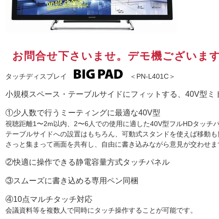
お問合せ下さいませ。デモ機ございま
タッチディスプレイ
＜PN-L401C＞
小規模スペース・テーブルサイドにフィットする、40V型ミドル
①少人数で行うミーティングに最適な40V型
視聴距離1〜2m以内、2〜6人での使用に適した40V型フルHDタッチ
テーブルサイドへの設置はもちろん、可動式スタンドを使えば移動も
さっと集まって画面を共有し、自由に書き込みながら意見が交わせま
②快適に操作できる静電容量方式タッチパネル
③スムーズに書き込める専用ペン同梱
④10点マルチタッチ対応
会議資料等を複数人で同時にタッチ操作することが可能です。