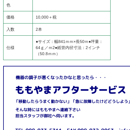
色
価格
10,000＋税
入数
2本
●サイズ：幅841ｍｍ×長50ｍ●坪量：
仕様
64ｇ／ｍ2●紙管内径寸法：2インチ
（50.8ｍｍ）