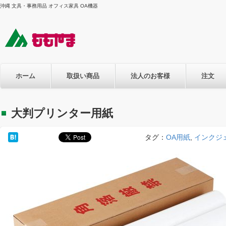
沖縄 文具・事務用品 オフィス家具 OA機器
ホーム
取扱い商品
法人のお客様
注文
大判プリンター用紙
タグ：
OA用紙
,
インクジ