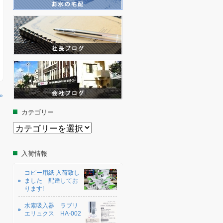
»
カテゴリー
カ
テ
ゴ
リ
入荷情報
ー
コピー用紙 入荷致し
ました 配達してお
ります!
水素吸入器 ラブリ
エリュクス HA-002