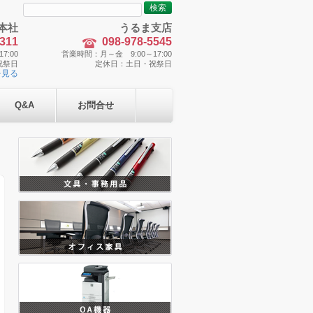
検
索:
本社
うるま支店
5311
098-978-5545
7:00
営業時間：月～金 9:00～17:00
祝祭日
定休日：土日・祝祭日
を見る
Q&A
お問合せ