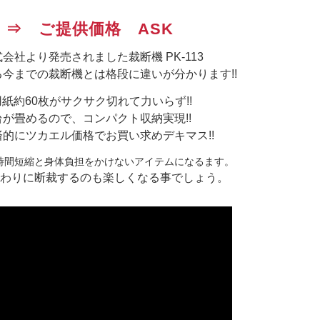
税 ⇒ ご提供価格 ASK
会社より発売されました裁断機 PK-113
今までの裁断機とは格段に違いが分かります!!
紙約60枚がサクサク切れて力いらず!!
が畳めるので、コンパクト収納実現!!
的にツカエル価格でお買い求めデキマス!!
時間短縮と身体負担をかけないアイテムになるます。
わりに断裁するのも楽しくなる事でしょう。