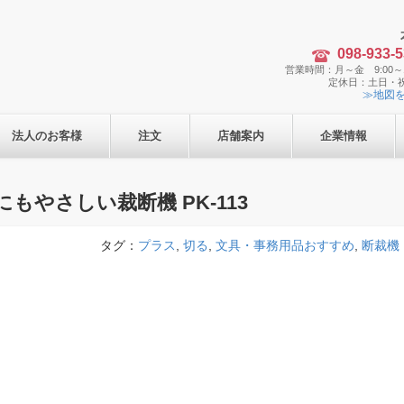
098-933-
営業時間：月～金 9:00～1
定休日：土日・
≫地図
法人のお客様
注文
店舗案内
企業情報
もやさしい裁断機 PK-113
タグ：
プラス
,
切る
,
文具・事務用品おすすめ
,
断裁機