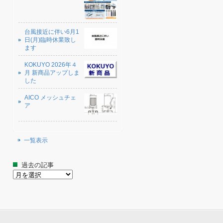
台風接近に伴い6月1
日(月)臨時休業致し
ます
KOKUYO 2026年４
月 新商品アップしま
した
AICO メッシュチェ
ア
一覧表示
過去の記事
過
去
の
記
事