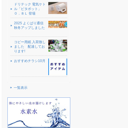
ドリテック 電気ケト
ル「ピタポット」
０．８Ｌ 登場
2025 よくばり通信
秋冬アップしました
コピー用紙 入荷致し
ました 配達してお
ります!
おすすめチラシ10月
一覧表示