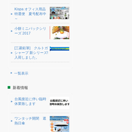
Kispa オフィス用品
特選便 夏号配布中
～
小餅ミニパックシリ
ーズ 2017
[三菱鉛筆] クルトガ
シャープ 新シリーズ!
入荷しました。
一覧表示
新着情報
台風接近に伴い臨時
休業致します
ワンタッチ開閉 遮
熱日傘