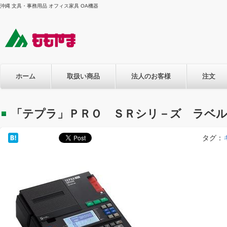
沖縄 文具・事務用品 オフィス家具 OA機器
ホーム
取扱い商品
法人のお客様
注文
「テプラ」ＰＲＯ ＳＲシリ－ズ ラベ
タグ：