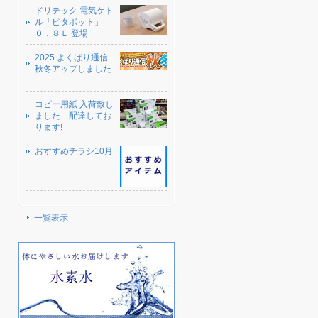
ドリテック 電気ケト
ル「ピタポット」
０．８Ｌ 登場
2025 よくばり通信
秋冬アップしました
コピー用紙 入荷致し
ました 配達してお
ります!
おすすめチラシ10月
一覧表示