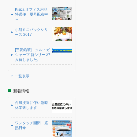
Kispa オフィス用品
特選便 夏号配布中
～
小餅ミニパックシリ
ーズ 2017
[三菱鉛筆] クルトガ
シャープ 新シリーズ!
入荷しました。
一覧表示
新着情報
台風接近に伴い臨時
休業致します
ワンタッチ開閉 遮
熱日傘