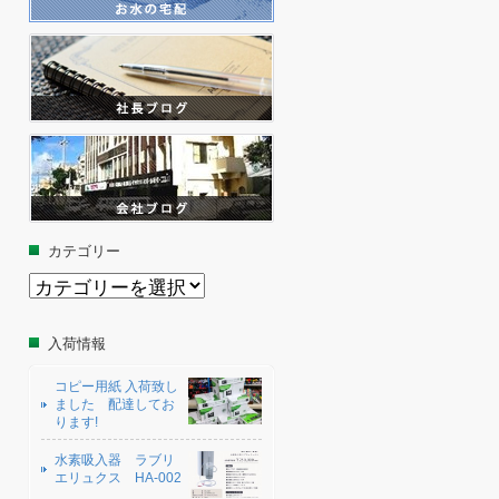
カテゴリー
カ
テ
ゴ
リ
入荷情報
ー
コピー用紙 入荷致し
ました 配達してお
ります!
水素吸入器 ラブリ
エリュクス HA-002