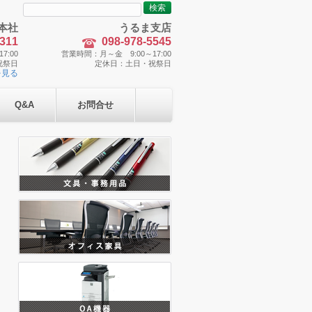
検
索:
本社
うるま支店
5311
098-978-5545
7:00
営業時間：月～金 9:00～17:00
祝祭日
定休日：土日・祝祭日
を見る
Q&A
お問合せ