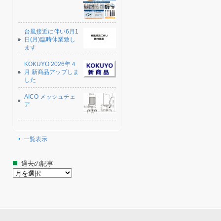
台風接近に伴い6月1
日(月)臨時休業致し
ます
KOKUYO 2026年４
月 新商品アップしま
した
AICO メッシュチェ
ア
一覧表示
過去の記事
過
去
の
記
事