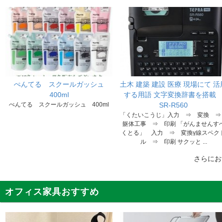
ぺんてる スクールガッシュ
土木 建築 建設 医療 現場にて 活
400ml
する用語 文字変換辞書を搭
ぺんてる スクールガッシュ 400ml
SR-R560
「くたいこうじ」入力 ⇒ 変換 
躯体工事 ⇒ 印刷 「がんませんす
くとる」 入力 ⇒ 変換γ線スペク
ル ⇒ 印刷 サクッと ...
さらに
オフィス家具おすすめ