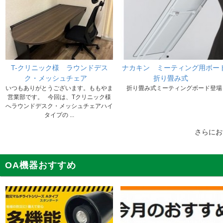
T-クリニック様 ラウンドデス
ナカキン ミーティング用ボー
ク・メッシュチェア
折り畳み式
いつもありがとうございます。ももやま
折り畳み式ミーティングボード登場
営業部です。 今回は、Tクリニック様
へラウンドデスク・メッシュチェアハイ
タイプの ...
さらに
OA機器おすすめ