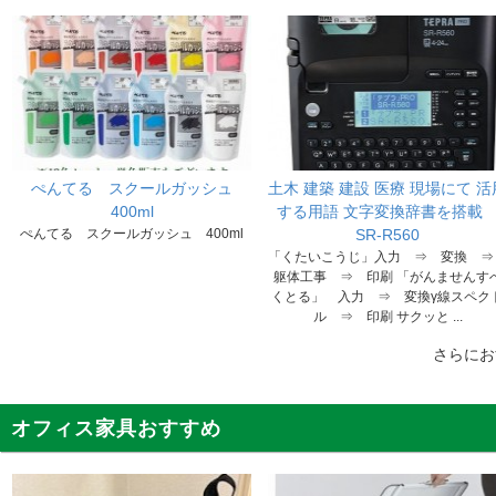
ぺんてる スクールガッシュ
土木 建築 建設 医療 現場にて 活
400ml
する用語 文字変換辞書を搭
ぺんてる スクールガッシュ 400ml
SR-R560
「くたいこうじ」入力 ⇒ 変換 
躯体工事 ⇒ 印刷 「がんませんす
くとる」 入力 ⇒ 変換γ線スペク
ル ⇒ 印刷 サクッと ...
さらに
オフィス家具おすすめ