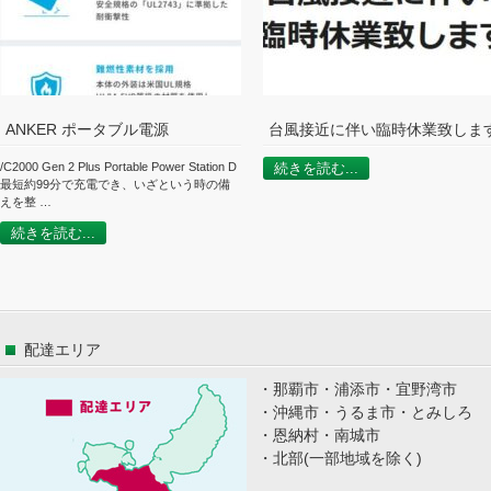
ANKER ポータブル電源
台風接近に伴い臨時休業致しま
/C2000 Gen 2 Plus Portable Power Station D
続きを読む...
最短約99分で充電でき、いざという時の備
えを整 …
続きを読む...
配達エリア
・那覇市・浦添市・宜野湾市
・沖縄市・うるま市・とみしろ
・恩納村・南城市
・北部(一部地域を除く)