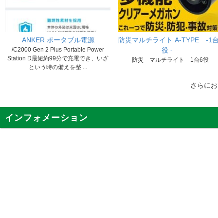
ANKER ポータブル電源
防災マルチライト A-TYPE -1台
/C2000 Gen 2 Plus Portable Power
役 -
Station D最短約99分で充電でき、いざ
防災 マルチライト 1台6役
という時の備えを整 ...
さらに
インフォメーション