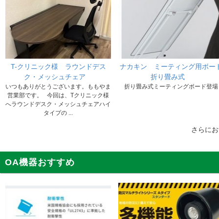
T-クリニック様 ラウンドデス
ナカキン ミーティング用ボー
ク・メッシュチェア
折り畳み式
いつもありがとうございます。ももやま
折り畳み式ミーティングボード登場
営業部です。 今回は、Tクリニック様
へラウンドデスク・メッシュチェアハイ
タイプの ...
さらに
OA機器おすすめ